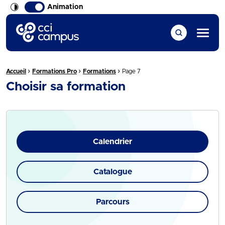
Animation
CCI Campus La formation qui vous ressemble
Menu
›
›
›
Fil d'Ariane :
Accueil
Formations Pro
Formations
Page 7
Choisir sa formation
Calendrier
Catalogue
Parcours