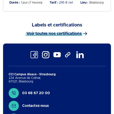
Durée :
1 jour (7 heures)
Tarif :
295 € net
Lieu :
Strasbourg
Labels et certifications
Voir toutes nos certifications
Facebook
Instagram
Youtube
LinkedIn
TikTok
CCI Campus Alsace - Strasbourg
234 Avenue de Colmar
,
67021
,
Strasbourg
Contact
03 68 67 20 00
Contactez-nous