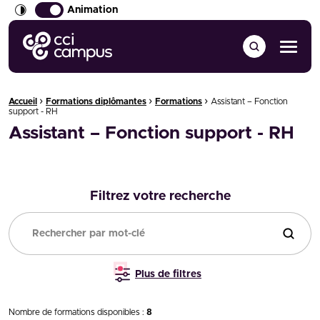
Animation
CCI Campus La formation qui vous ressemble
Menu
›
›
›
Fil d'Ariane :
Accueil
Formations diplômantes
Formations
Assistant – Fonction
support - RH
Assistant – Fonction support - RH
Filtrez votre recherche
Filtrer
Plus de filtres
Nombre de formations disponibles :
8