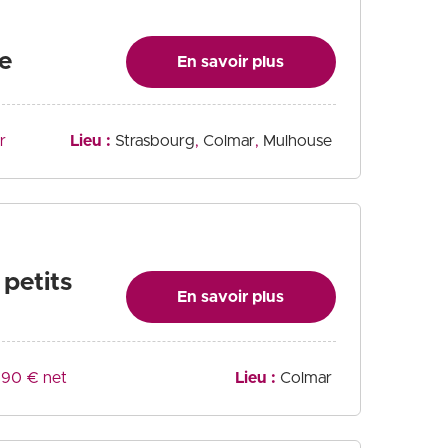
e
En savoir plus
r
Lieu :
Strasbourg
Colmar
Mulhouse
 petits
En savoir plus
90 € net
Lieu :
Colmar