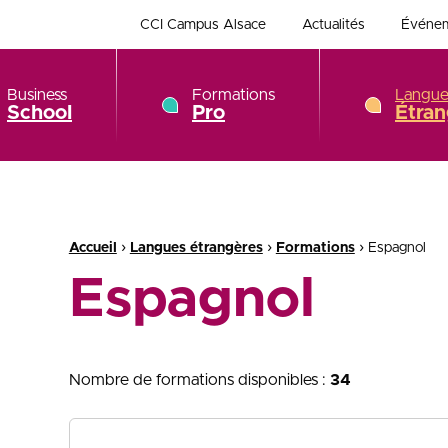
CCI Campus Alsace
Actualités
Événe
Business
Formations
Langue
School
Pro
Étran
Fil d'Ariane :
›
›
›
Accueil
Langues étrangères
Formations
Espagnol
Espagnol
Nombre de formations disponibles :
34
recherche