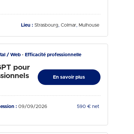
Lieu :
Strasbourg
Colmar
Mulhouse
ital / Web
Efficacité professionnelle
tGPT pour
sionnels
En savoir plus
ession :
09/09/2026
Tarif :
590 € net