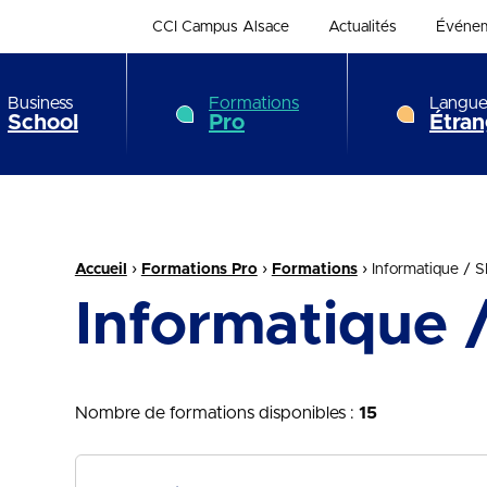
CCI Campus Alsace
Actualités
Événe
Business
Formations
Langue
School
Pro
Étran
Fil d'Ariane :
›
›
›
Accueil
Formations Pro
Formations
Informatique / S
Informatique /
Nombre de formations disponibles :
15
recherche