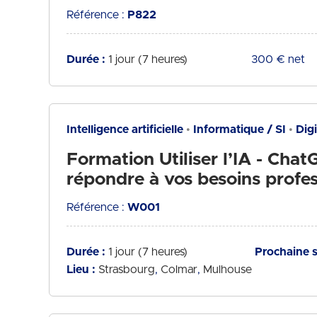
Référence :
P822
Durée :
1 jour (7 heures)
Tarif :
300 € net
Intelligence artificielle
Informatique / SI
Dig
Formation Utiliser l’IA - Cha
répondre à vos besoins profes
Référence :
W001
Durée :
1 jour (7 heures)
Prochaine s
Lieu :
Strasbourg
Colmar
Mulhouse