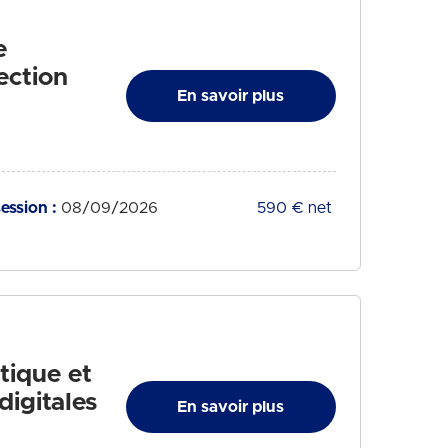
e
ection
En savoir plus
ession :
08/09/2026
Tarif :
590 € net
atique et
igitales
En savoir plus