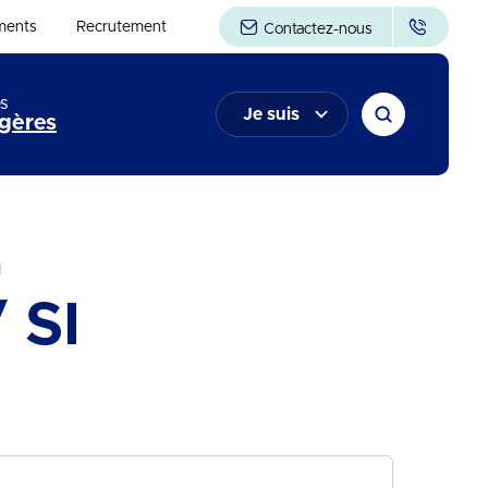
ments
Recrutement
Contactez-nous
s
Je suis
gères
I
 SI