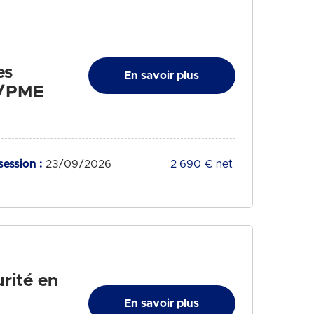
es
En savoir plus
E/PME
ession :
23/09/2026
Tarif :
2 690 € net
rité en
En savoir plus