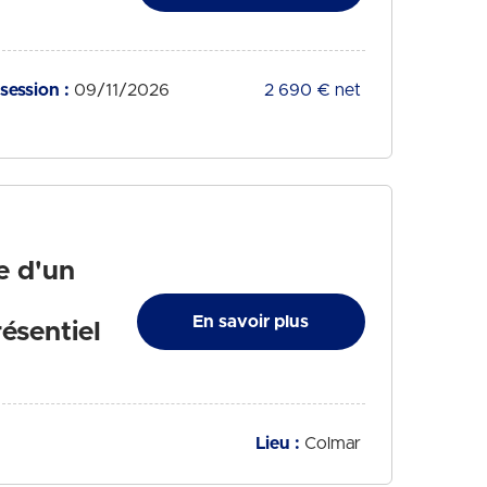
session :
09/11/2026
Tarif :
2 690 € net
e d'un
En savoir plus
ésentiel
Lieu :
Colmar