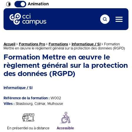
Animation
CCI Campus La formation qui vous ressemble
Menu
›
›
›
›
Fil d'Ariane :
Accueil
Formations Pro
Formations
Informatique / SI
Formation
Mettre en œuvre le règlement général sur la protection des données (RGPD)
Formation Mettre en œuvre le
règlement général sur la protection
des données (RGPD)
Informatique / SI
Référence de la formation :
W002
Villes :
Strasbourg
Colmar
Mulhouse
En présentiel ou à distance
Accessible