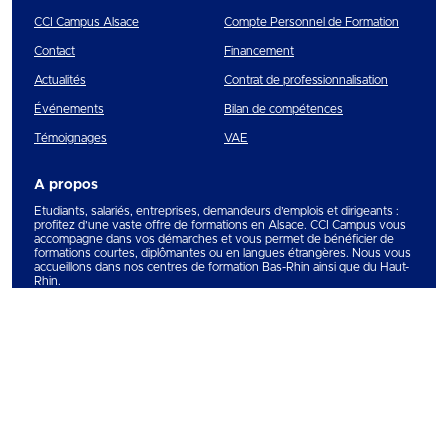
CCI Campus Alsace
Compte Personnel de Formation
Contact
Financement
Actualités
Contrat de professionnalisation
Événements
Bilan de compétences
Témoignages
VAE
A propos
Etudiants, salariés, entreprises, demandeurs d’emplois et dirigeants :
profitez d’une vaste offre de formations en Alsace. CCI Campus vous
accompagne dans vos démarches et vous permet de bénéficier de
formations courtes, diplômantes ou en langues étrangères. Nous vous
accueillons dans nos centres de formation Bas-Rhin ainsi que du Haut-
Rhin.
CGV
Gestion des cookies
Mentions légales
Plan du site
Copyright © 2026
CCI Campus
. Tous droits réservés.
Une réalisation
Première Place