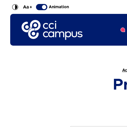
Aa
+
Animation
CCI Campus La formation qui vous ressemble
Fil d'Ariane :
Ac
P