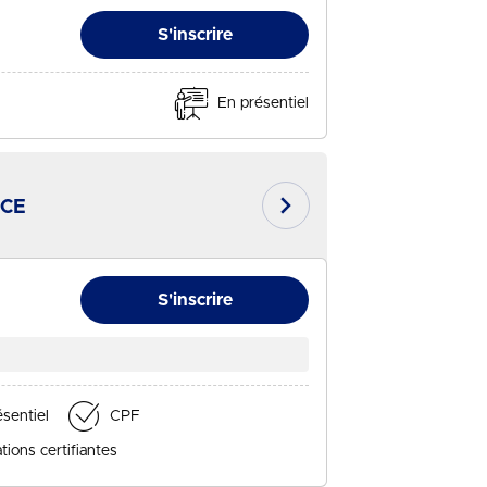
S'inscrire
En présentiel
CCE
- Session du 26/08/2026
En savoir plus
S'inscrire
sentiel
CPF
ions certifiantes