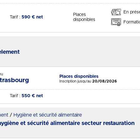
En prése
Places
Tarif :
590 € net
disponibles
Formatio
èlement
- Session du 25/08/2026
eu
Places disponibles
Statut :
trasbourg
Inscription jusqu'au
20/08/2026
Tarif :
550 € net
ment
Hygiène et sécurité alimentaire
giène et sécurité alimentaire secteur restauration
-