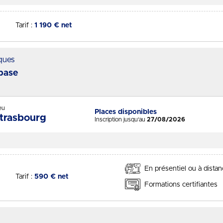
Tarif :
1 190 € net
iques
base
- Session du 01/09/2026
eu
Places disponibles
Statut :
trasbourg
Inscription jusqu'au
27/08/2026
En présentiel ou à dista
Tarif :
590 € net
Formations certifiantes