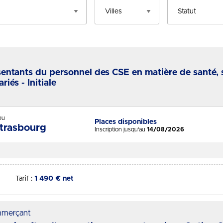
Affiner par
Aff
entants du personnel des CSE en matière de santé, s
iés - Initiale
- Session du 19/08/2026
eu
Places disponibles
Statut :
trasbourg
Inscription jusqu'au
14/08/2026
Tarif :
1 490 € net
merçant