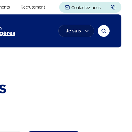
ments
Recrutement
Contactez-nous
s
Je suis
gères
s