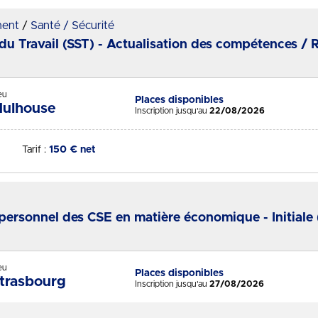
ment
Santé / Sécurité
u Travail (SST) - Actualisation des compétences / 
eu
Places disponibles
Statut :
ulhouse
Inscription jusqu'au
22/08/2026
Tarif :
150 € net
ersonnel des CSE en matière économique - Initiale (
eu
Places disponibles
Statut :
trasbourg
Inscription jusqu'au
27/08/2026