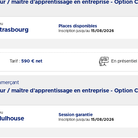
eur / maître d'apprentissage en entreprise - Option 
eu
Places disponibles
Statut :
trasbourg
Inscription jusqu'au
15/08/2026
Tarif :
590 € net
En présentiel
merçant
eur / maître d'apprentissage en entreprise - Option 
eu
Session garantie
Statut :
ulhouse
Inscription jusqu'au
15/08/2026