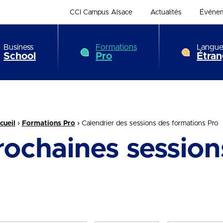
CCI Campus Alsace
Actualités
Événe
Business
Formations
Langue
School
Pro
Étran
›
›
cueil
Formations Pro
Calendrier des sessions des formations Pro
rochaines session