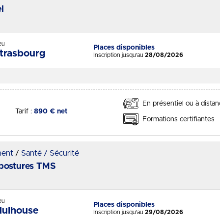
l
- Session du 02/09/2026
eu
Places disponibles
Statut :
trasbourg
Inscription jusqu'au
28/08/2026
En présentiel ou à dista
Tarif :
890 € net
Formations certifiantes
ment
Santé / Sécurité
t postures TMS
- Session du 03/09/2026
eu
Places disponibles
Statut :
ulhouse
Inscription jusqu'au
29/08/2026