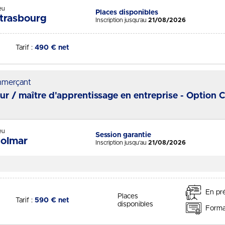
eu
Places disponibles
Statut :
trasbourg
Inscription jusqu'au
21/08/2026
Tarif :
490 € net
merçant
eur / maître d'apprentissage en entreprise - Option 
eu
Session garantie
Statut :
olmar
Inscription jusqu'au
21/08/2026
En pré
Places
Tarif :
590 € net
disponibles
Format