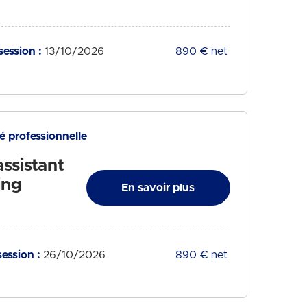
session :
13/10/2026
Tarif :
890 € net
té professionnelle
ssistant
ing
En savoir plus
ession :
26/10/2026
Tarif :
890 € net