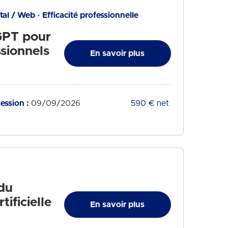
ital / Web
Efficacité professionnelle
tGPT pour
sionnels
En savoir plus
ession :
09/09/2026
Tarif :
590 € net
 du
tificielle
En savoir plus