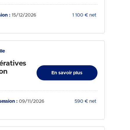
ion :
15/12/2026
Tarif :
1 100 € net
lle
ératives
ion
En savoir plus
session :
09/11/2026
Tarif :
590 € net