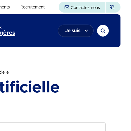
ments
Recrutement
Contactez-nous
s
Je suis
gères
cielle
ificielle