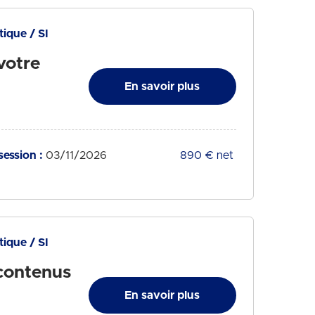
ique / SI
votre
En savoir plus
session :
03/11/2026
Tarif :
890 € net
ique / SI
contenus
En savoir plus