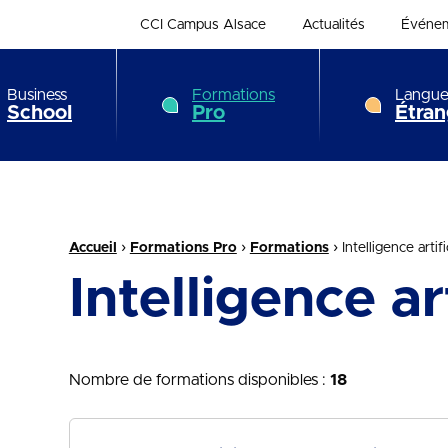
CCI Campus Alsace
Actualités
Événe
Business
Formations
Langue
School
Pro
Étran
Fil d'Ariane :
›
›
›
Accueil
Formations Pro
Formations
Intelligence artifi
Intelligence art
Nombre de formations disponibles :
18
recherche