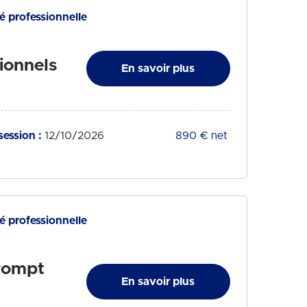
té professionnelle
ionnels
En savoir plus
session :
12/10/2026
Tarif :
890 € net
té professionnelle
Prompt
En savoir plus