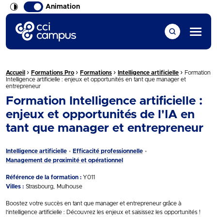
Animation
CCI Campus La formation qui vous ressemble
Menu
›
›
›
›
Fil d'Ariane :
Accueil
Formations Pro
Formations
Intelligence artificielle
Formation
Intelligence artificielle : enjeux et opportunités en tant que manager et
entrepreneur
Formation Intelligence artificielle :
enjeux et opportunités de l'IA en
tant que manager et entrepreneur
Intelligence artificielle
Efficacité professionnelle
Management de proximité et opérationnel
Référence de la formation :
Y011
Villes :
Strasbourg
Mulhouse
Boostez votre succès en tant que manager et entrepreneur grâce à
l’intelligence artificielle : Découvrez les enjeux et saisissez les opportunités !