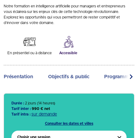
Notre formation en intelligence artificielle pour managers et entrepreneurs
vous éclairera sur les enjeux clés de cette technologie révolutionnaire.
Explorez les opportunités qui vous permettront de rester compétitif et
d’innover dans votre domaine.
En présentiel ou à distance
Accessible
Présentation
Objectifs & public
Programme
Durée :
2 jours (14 heures)
Tarif inter :
990 € net
sur demande
Tarif intra :
Consulter les dates et villes
Choisir une session