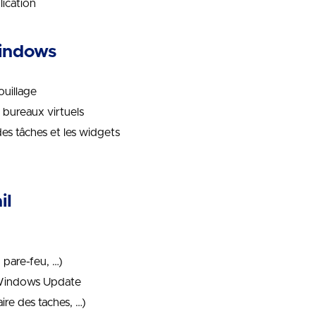
lication
Windows
ouillage
 bureaux virtuels
des tâches et les widgets
il
pare-feu, …)
c Windows Update
ire des taches, …)