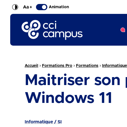
Aa
+
Animation
CCI Campus La formation qui vous ressemble
Fil d'Ariane :
›
›
›
Accueil
Formations Pro
Formations
Informatique
Maitriser son 
Windows 11
Informatique / SI