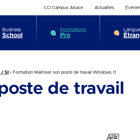
CCI Campus Alsace
Actualités
Événe
Business
Formations
Langue
School
Pro
Étran
›
 / SI
Formation Maitriser son poste de travail Windows 11
poste de travail