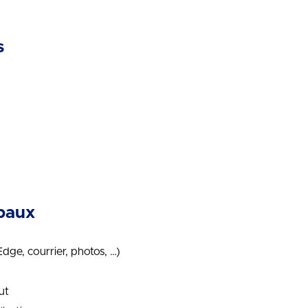
rs
ipaux
Edge, courrier, photos, …)
ut