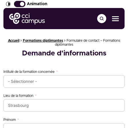
Animation
CCI Campus La formation qui vous ressemble
Menu
›
›
Fil d'Ariane :
Accueil
Formations diplômantes
Formulaire de contact – Formations
diplômantes
Demande d'informations
Intitulé de la formation concernée
Lieu de la formation
Prénom