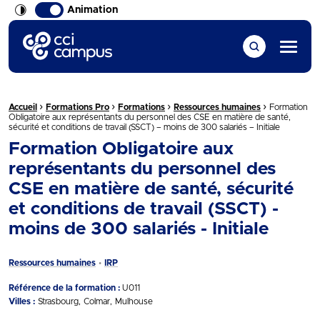
Animation
CCI Campus La formation qui vous ressemble
Menu
›
›
›
›
Fil d'Ariane :
Accueil
Formations Pro
Formations
Ressources humaines
Formation
Obligatoire aux représentants du personnel des CSE en matière de santé,
sécurité et conditions de travail (SSCT) – moins de 300 salariés – Initiale
Formation Obligatoire aux
représentants du personnel des
CSE en matière de santé, sécurité
et conditions de travail (SSCT) -
moins de 300 salariés - Initiale
Ressources humaines
IRP
Référence de la formation :
U011
Villes :
Strasbourg
Colmar
Mulhouse