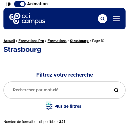
Animation
CCI Campus La formation qui vous ressemble
Menu
›
›
›
›
Fil d'Ariane :
Accueil
Formations Pro
Formations
Strasbourg
Page 10
Strasbourg
Filtrez votre recherche
Filtrer
Plus de filtres
Nombre de formations disponibles :
321