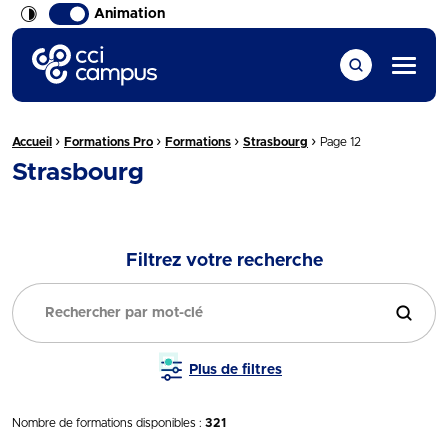
Animation
CCI Campus La formation qui vous ressemble
Menu
›
›
›
›
Fil d'Ariane :
Accueil
Formations Pro
Formations
Strasbourg
Page 12
Strasbourg
Filtrez votre recherche
Filtrer
Plus de filtres
Nombre de formations disponibles :
321