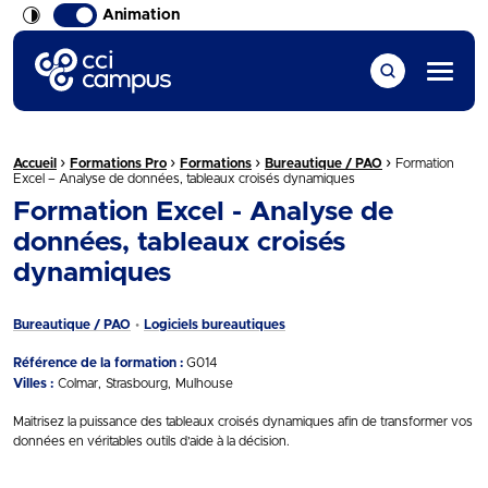
Animation
CCI Campus La formation qui vous ressemble
Menu
›
›
›
›
Fil d'Ariane :
Accueil
Formations Pro
Formations
Bureautique / PAO
Formation
Excel – Analyse de données, tableaux croisés dynamiques
Formation Excel - Analyse de
données, tableaux croisés
dynamiques
Bureautique / PAO
Logiciels bureautiques
Référence de la formation :
G014
Villes :
Colmar
Strasbourg
Mulhouse
Maitrisez la puissance des tableaux croisés dynamiques afin de transformer vos
données en véritables outils d’aide à la décision.