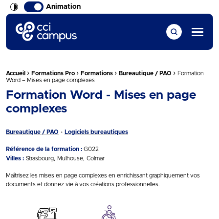
Animation
CCI Campus La formation qui vous ressemble
Menu
›
›
›
›
Fil d'Ariane :
Accueil
Formations Pro
Formations
Bureautique / PAO
Formation
Word – Mises en page complexes
Formation Word - Mises en page
complexes
Bureautique / PAO
Logiciels bureautiques
Référence de la formation :
G022
Villes :
Strasbourg
Mulhouse
Colmar
Maîtrisez les mises en page complexes en enrichissant graphiquement vos
documents et donnez vie à vos créations professionnelles.