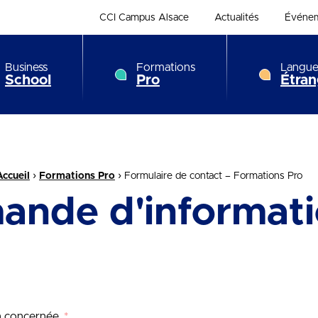
CCI Campus Alsace
Actualités
Événe
Business
Formations
Langue
School
Pro
Étran
›
›
Accueil
Formations Pro
Formulaire de contact – Formations Pro
ande d'informati
on concernée