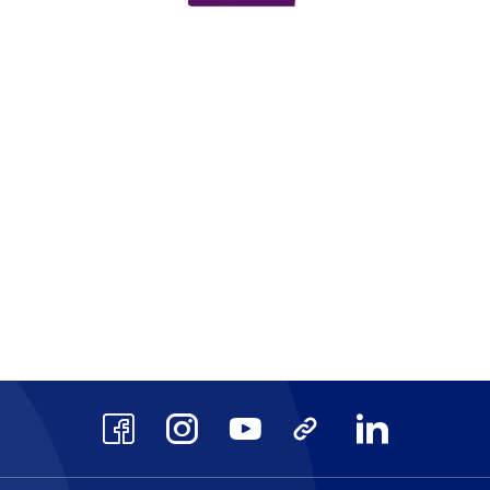
scrits au Répertoire National des Cert
AFAQ ISO 9001
CPF
site
Voir le site
Voir 
Facebook
Instagram
Youtube
TikTok
LinkedIn