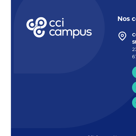
Nos c
CCI Campus La formation qui vous ressemble
C
S
2
6
C