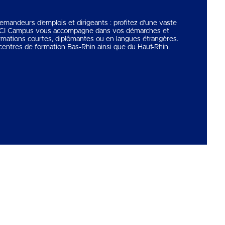
 demandeurs d’emplois et dirigeants : profitez d’une vaste
 CCI Campus vous accompagne dans vos démarches et
rmations courtes, diplômantes ou en langues étrangères.
entres de formation Bas-Rhin ainsi que du Haut-Rhin.
Copyright © 2026
CCI Campus
. Tous droits réservés.
Une réalisation
Première Place
Voir tous nos partenaires