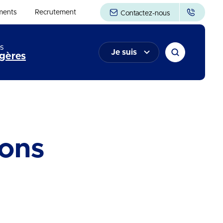
ments
Recrutement
Contactez-nous
s
Je suis
gères
ons