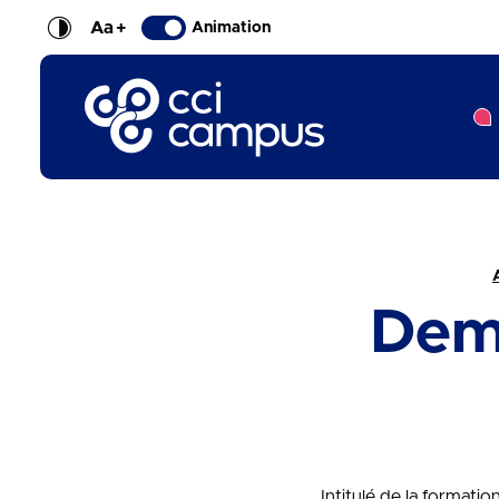
Aa
+
Animation
CCI Campus La formation qui vous ressemble
Fil d'Ariane :
Dem
Intitulé de la formati