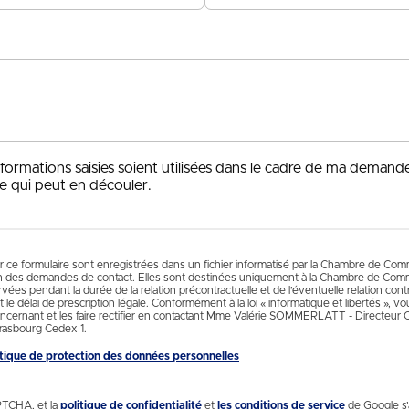
+33
nformations saisies soient utilisées dans le cadre de ma demand
e qui peut en découler.
ur ce formulaire sont enregistrées dans un fichier informatisé par la Chambre de Co
n des demandes de contact. Elles sont destinées uniquement à la Chambre de Comm
es pendant la durée de la relation précontractuelle et de l’éventuelle relation contr
 le délai de prescription légale. Conformément à la loi « informatique et libertés », 
cernant et les faire rectifier en contactant Mme Valérie SOMMERLATT - Directeur
rasbourg Cedex 1.
litique de protection des données personnelles
PTCHA, et la
politique de confidentialité
et
les conditions de service
de Google s’