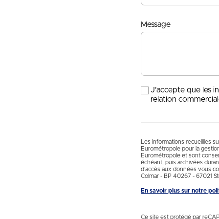
Message
J'accepte que les i
relation commercial
Les informations recueillies s
Eurométropole pour la gestio
Eurométropole et sont conservé
échéant, puis archivées durant
d'accès aux données vous con
Colmar - BP 40267 - 67021 St
En savoir plus sur notre po
Ce site est protégé par reCA