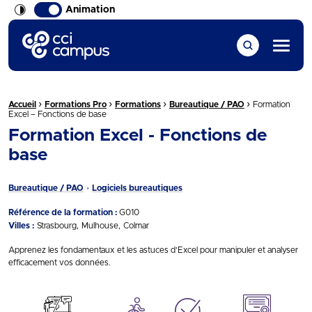
Animation
CCI Campus La formation qui vous ressemble
Menu
›
›
›
›
Fil d'Ariane :
Accueil
Formations Pro
Formations
Bureautique / PAO
Formation
Excel – Fonctions de base
Formation Excel - Fonctions de
base
Bureautique / PAO
Logiciels bureautiques
Référence de la formation :
G010
Villes :
Strasbourg
Mulhouse
Colmar
Apprenez les fondamentaux et les astuces d’Excel pour manipuler et analyser
efficacement vos données.