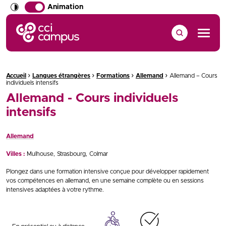
Animation
CCI Campus La formation qui vous ressemble
Menu
›
›
›
›
Fil d'Ariane :
Accueil
Langues étrangères
Formations
Allemand
Allemand – Cours
individuels intensifs
Allemand - Cours individuels
intensifs
Allemand
Villes :
Mulhouse
Strasbourg
Colmar
Plongez dans une formation intensive conçue pour développer rapidement
vos compétences en allemand, en une semaine complète ou en sessions
intensives adaptées à votre rythme.