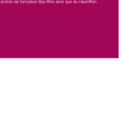
entres de formation Bas-Rhin ainsi que du Haut-Rhin.
Copyright © 2026
CCI Campus
. Tous droits réservés.
Une réalisation
Première Place
Voir tous nos partenaires