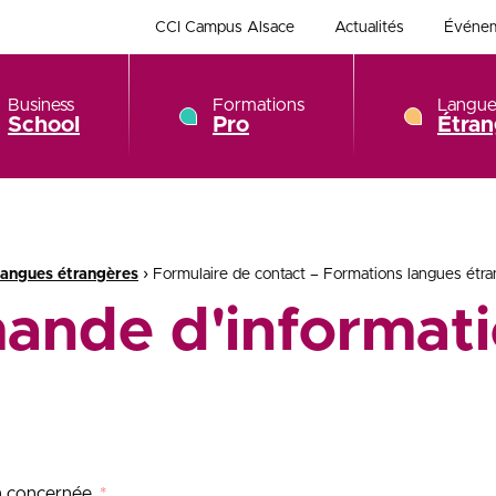
CCI Campus Alsace
Actualités
Événe
Business
Formations
Langue
School
Pro
Étran
›
angues étrangères
Formulaire de contact – Formations langues étr
ande d'informati
on concernée