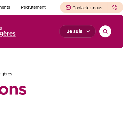
ments
Recrutement
Contactez-nous
s
Je suis
gères
angères
ons