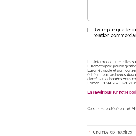
J'accepte que les i
relation commercial
Les informations recueillies s
Eurométropole pour la gestio
Eurométropole et sont conservé
échéant, puis archivées durant
d'accès aux données vous con
Colmar - BP 40267 - 67021 St
En savoir plus sur notre po
Ce site est protégé par reCA
*
Champs obligatoires