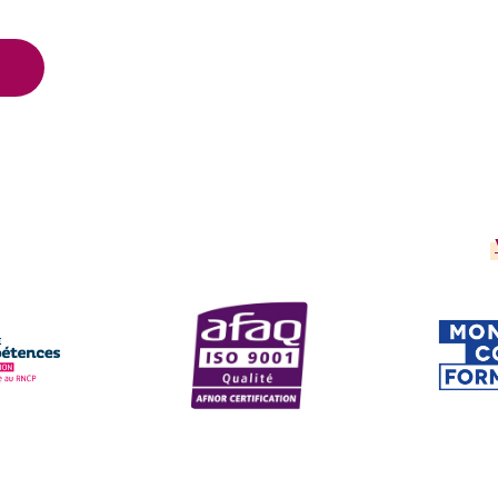
scrits au Répertoire National des Cert
AFAQ ISO 9001
CPF
site
Voir le site
Voir 