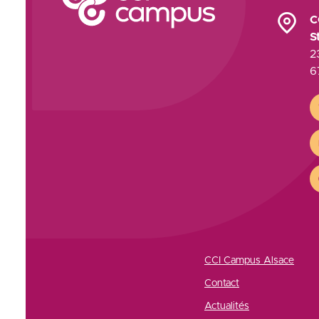
C
S
2
6
C
CCI Campus Alsace
Contact
Actualités