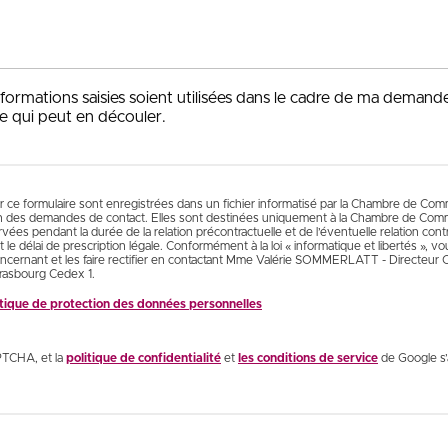
nformations saisies soient utilisées dans le cadre de ma demand
e qui peut en découler.
ur ce formulaire sont enregistrées dans un fichier informatisé par la Chambre de Co
n des demandes de contact. Elles sont destinées uniquement à la Chambre de Comm
es pendant la durée de la relation précontractuelle et de l’éventuelle relation contr
 le délai de prescription légale. Conformément à la loi « informatique et libertés », 
cernant et les faire rectifier en contactant Mme Valérie SOMMERLATT - Directeur
rasbourg Cedex 1.
litique de protection des données personnelles
PTCHA, et la
politique de confidentialité
et
les conditions de service
de Google s’