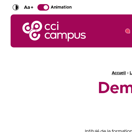
Aa
+
Animation
CCI Campus La formation qui vous ressemble
Fil d'Ariane :
›
Accueil
L
Dem
Intitulé de la formati