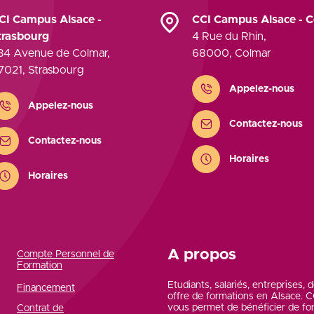
CI Campus Alsace -
CCI Campus Alsace - 
trasbourg
4 Rue du Rhin
,
34 Avenue de Colmar
,
68000
,
Colmar
7021
,
Strasbourg
Contact
Appelez-nous
ontact
Appelez-nous
Contactez-nous
Contactez-nous
Horaires
Horaires
A propos
Compte Personnel de
Formation
Etudiants, salariés, entreprises,
Financement
offre de formations en Alsace.
vous permet de bénéficier de fo
Contrat de