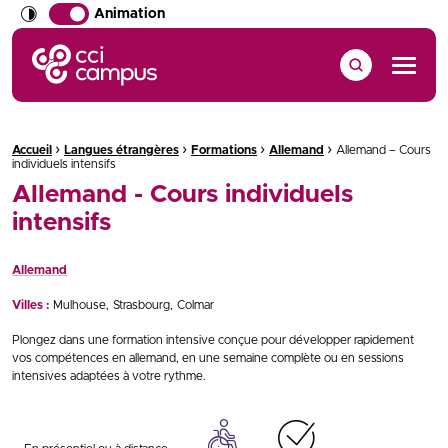
Animation
CCI Campus La formation qui vous ressemble
Menu
›
›
›
›
Fil d'Ariane :
Accueil
Langues étrangères
Formations
Allemand
Allemand – Cours
individuels intensifs
Allemand - Cours individuels
intensifs
Allemand
Villes :
Mulhouse
Strasbourg
Colmar
Plongez dans une formation intensive conçue pour développer rapidement
vos compétences en allemand, en une semaine complète ou en sessions
intensives adaptées à votre rythme.