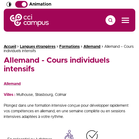
Animation
CCI Campus La formation qui vous ressemble
Menu
›
›
›
›
Fil d'Ariane :
Accueil
Langues étrangères
Formations
Allemand
Allemand – Cours
individuels intensifs
Allemand - Cours individuels
intensifs
Allemand
Villes :
Mulhouse
Strasbourg
Colmar
Plongez dans une formation intensive conçue pour développer rapidement
vos compétences en allemand, en une semaine complète ou en sessions
intensives adaptées à votre rythme.