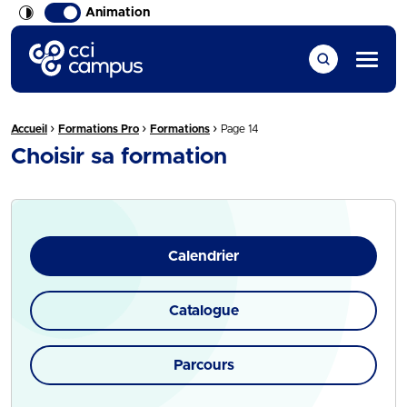
Animation
CCI Campus La formation qui vous ressemble
Menu
›
›
›
Fil d'Ariane :
Accueil
Formations Pro
Formations
Page 14
Choisir sa formation
Calendrier
Catalogue
Parcours