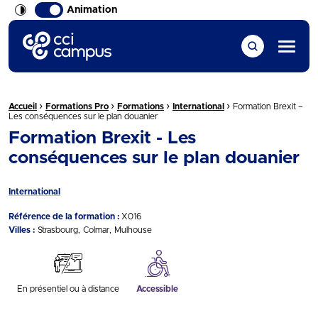
Animation
CCI Campus La formation qui vous ressemble
Menu
›
›
›
›
Fil d'Ariane :
Accueil
Formations Pro
Formations
International
Formation Brexit –
Les conséquences sur le plan douanier
Formation Brexit - Les
conséquences sur le plan douanier
International
Référence de la formation :
X016
Villes :
Strasbourg
Colmar
Mulhouse
En présentiel ou à distance
Accessible