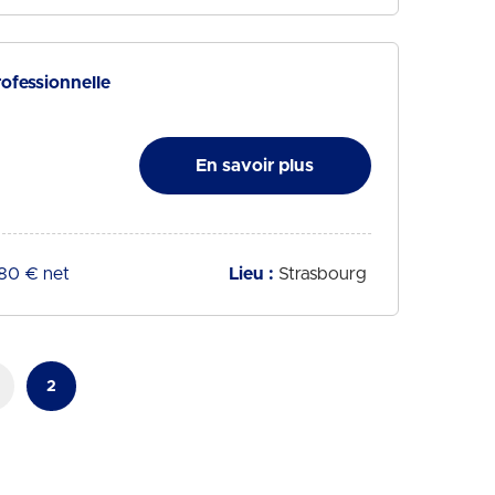
rofessionnelle
En savoir plus
if :
180 € net
Lieu :
Strasbourg
2