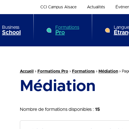
CCI Campus Alsace
Actualités
Événe
Business
Formations
Langue
School
Pro
Étran
Fil d'Ariane :
›
›
›
›
Accueil
Formations Pro
Formations
Médiation
Pag
Médiation
recherche
Nombre de formations disponibles :
15