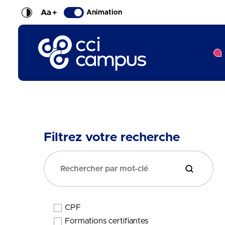
Aa
+
Animation
CCI Campus La formation qui vous ressemble
Filtrez votre recherche
Filtrer la 
CPF
Élégibilité
Formations certifiantes