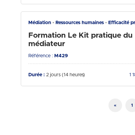
Médiation
Ressources humaines
Efficacité p
Formation Le Kit pratique du
médiateur
Référence :
M429
Durée :
2 jours (14 heures)
Tar
1 
«
1