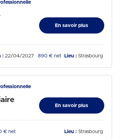
rofessionnelle
-
En savoir plus
 :
22/04/2027
Tarif :
890 € net
Lieu :
Strasbourg
rofessionnelle
aire
En savoir plus
f :
0 € net
Lieu :
Strasbourg