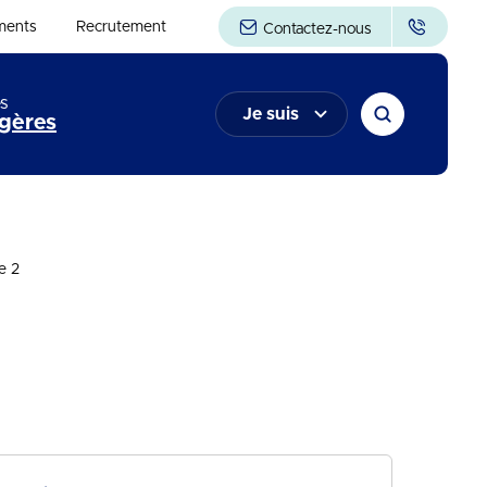
ments
Recrutement
Contactez-nous
s
Je suis
gères
e 2