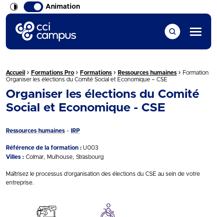
Animation
CCI Campus La formation qui vous ressemble
Menu
›
›
›
›
Fil d'Ariane :
Accueil
Formations Pro
Formations
Ressources humaines
Formation
Organiser les élections du Comité Social et Economique – CSE
Organiser les élections du Comité
Social et Economique - CSE
Ressources humaines
IRP
Référence de la formation :
U003
Villes :
Colmar
Mulhouse
Strasbourg
Maîtrisez le processus d’organisation des élections du CSE au sein de votre
entreprise.