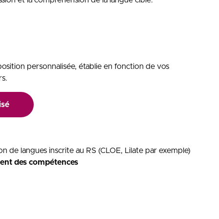
ession et la compréhension de la langue cible.
position personnalisée, établie en fonction de vos
rs.
isé
ation de langues inscrite au RS (CLOE, Lilate par exemple)
ent des compétences