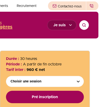
ments
Recrutement
Contactez-nous
s
Je suis
gères
Durée :
30 heures
Période :
A partir de fin octobre
Tarif inter :
960 € net
Choisir une session
Pré inscription