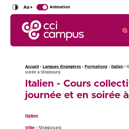
Aa
+
Animation
CCI Campus La formation qui vous ressemble
Fil d'Ariane :
›
›
›
›
Accueil
Langues étrangères
Formations
Italien
I
soirée à Strasbourg
Italien - Cours collect
journée et en soirée 
Italien
Ville :
Strasbourg