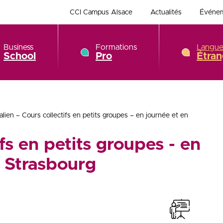
CCI Campus Alsace
Actualités
Événe
Business
Formations
Langue
School
Pro
Étran
talien – Cours collectifs en petits groupes – en journée et en
ifs en petits groupes - en
à Strasbourg