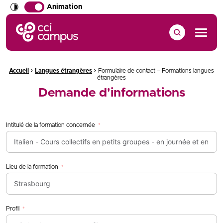
Animation
CCI Campus La formation qui vous ressemble
Menu
›
›
Fil d'Ariane :
Accueil
Langues étrangères
Formulaire de contact – Formations langues
étrangères
Demande d'informations
Intitulé de la formation concernée
Lieu de la formation
Profil