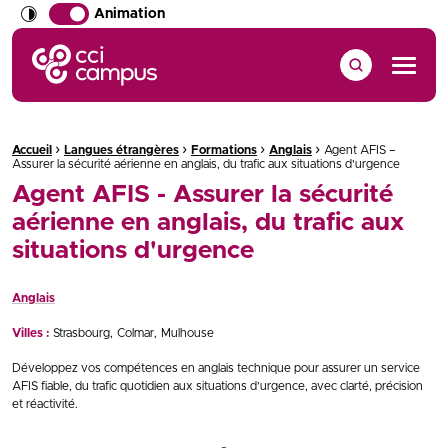
Animation
CCI Campus La formation qui vous ressemble
Menu
›
›
›
›
Fil d'Ariane :
Accueil
Langues étrangères
Formations
Anglais
Agent AFIS –
Assurer la sécurité aérienne en anglais, du trafic aux situations d’urgence
Agent AFIS - Assurer la sécurité
aérienne en anglais, du trafic aux
situations d'urgence
Anglais
Villes :
Strasbourg
Colmar
Mulhouse
Développez vos compétences en anglais technique pour assurer un service
AFIS fiable, du trafic quotidien aux situations d’urgence, avec clarté, précision
et réactivité.