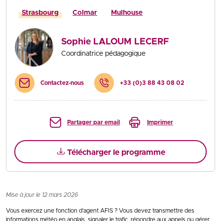
Strasbourg
Colmar
Mulhouse
Sophie LALOUM LECERF
Coordinatrice pédagogique
Contactez-nous
+33 (0)3 88 43 08 02
Partager par email
Imprimer
Télécharger le programme
Mise à jour le 12 mars 2026
Vous exercez une fonction d’agent AFIS ? Vous devez transmettre des
informations météo en anglais, signaler le trafic, répondre aux appels ou gérer