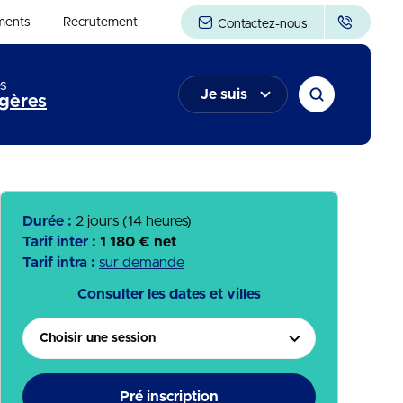
ments
Recrutement
Contactez-nous
s
Je suis
gères
Durée :
2 jours (14 heures)
Tarif inter :
1 180 € net
Tarif intra :
sur demande
Consulter les dates et villes
Choisir une session
Pré inscription