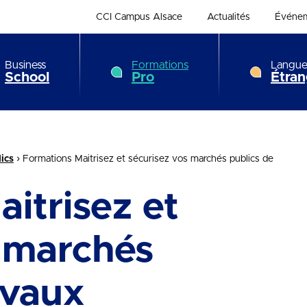
CCI Campus Alsace
Actualités
Événe
Business
Formations
Langue
School
Pro
Étran
›
ics
Formations Maitrisez et sécurisez vos marchés publics de
itrisez et
s marchés
avaux