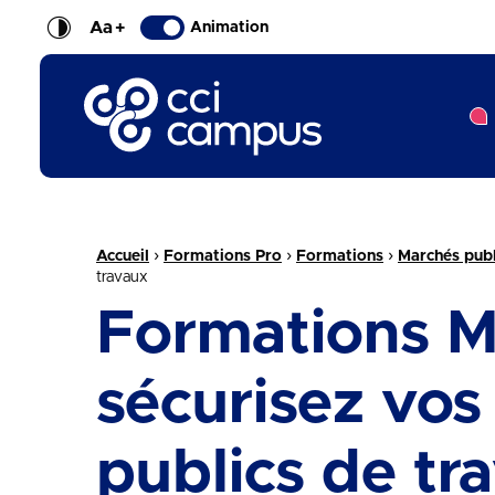
Aa
+
Animation
CCI Campus La formation qui vous ressemble
Fil d'Ariane :
›
›
›
Accueil
Formations Pro
Formations
Marchés publ
travaux
Formations Ma
sécurisez vo
publics de tr