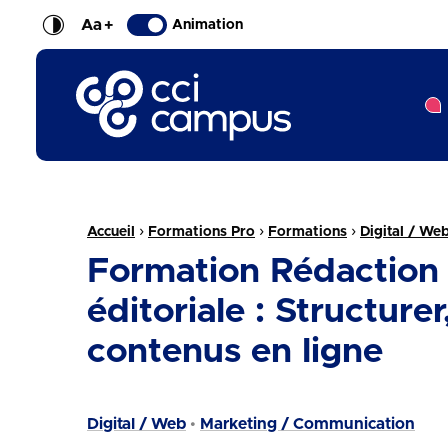
Aa
+
Animation
CCI Campus La formation qui vous ressemble
Fil d'Ariane :
›
›
›
Accueil
Formations Pro
Formations
Digital / We
Formation Rédaction 
éditoriale : Structure
contenus en ligne
Digital / Web
Marketing / Communication