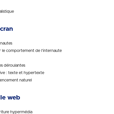
alistique
écran
ernautes
sur le comportement de l’internaute
es déroulantes
ctive : texte et hypertexte
érencement naturel
 le web
criture hypermédia