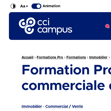
Aa
+
Animation
CCI Campus La formation qui vous ressemble
Fil d'Ariane :
›
›
›
›
Accueil
Formations Pro
Formations
Immobilier
Formation Pr
commerciale 
Immobilier
Commercial / Vente