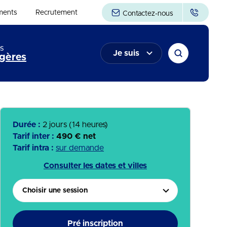
ments
Recrutement
Contactez-nous
s
Je suis
gères
Durée :
2 jours (14 heures)
Tarif inter :
490 € net
Tarif intra :
sur demande
Consulter les dates et villes
Choisir une session
Pré inscription