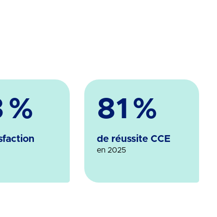
3
%
81
%
sfaction
de réussite CCE
en 2025