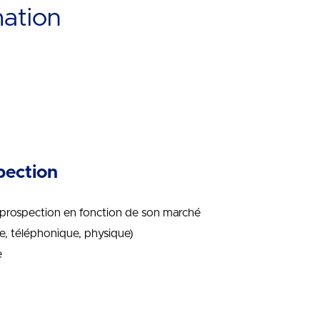
mation
spection
de prospection en fonction de son marché
le, téléphonique, physique)
e