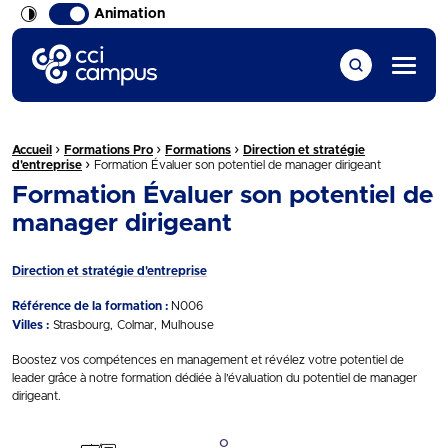
Animation
CCI Campus La formation qui vous ressemble
Menu
›
›
›
Fil d'Ariane :
Accueil
Formations Pro
Formations
Direction et stratégie
›
d'entreprise
Formation Évaluer son potentiel de manager dirigeant
Formation Évaluer son potentiel de
manager dirigeant
Direction et stratégie d'entreprise
Référence de la formation :
N006
Villes :
Strasbourg
Colmar
Mulhouse
Boostez vos compétences en management et révélez votre potentiel de
leader grâce à notre formation dédiée à l’évaluation du potentiel de manager
dirigeant.