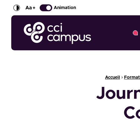
Aa
+
Animation
CCI Campus La formation qui vous ressemble
Fil d'Ariane :
›
Accueil
Format
Journ
C