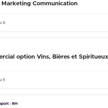
t Marketing Communication
u 6
ial option Vins, Bières et Spiritueu
u 5
pport - RH