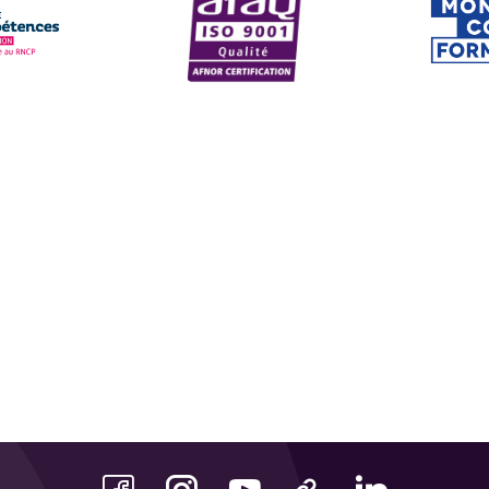
scrits au Répertoire National des Cert
AFAQ ISO 9001
CPF
site
Voir le site
Voir 