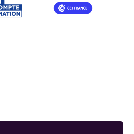
ifications Professionnelles – France C
Titres nationaux CCI Fran
le site
Voir le site