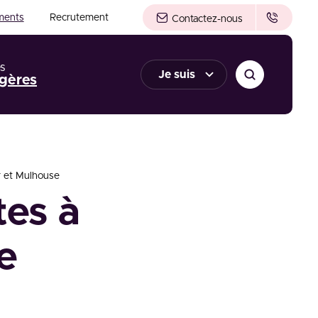
ments
Recrutement
Contactez-nous
s
Je suis
gères
r et Mulhouse
tes à
e