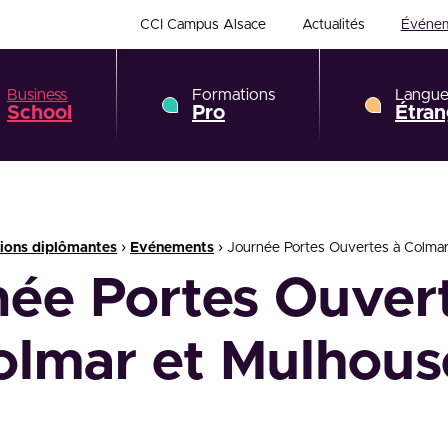
CCI Campus Alsace
Actualités
Événe
Business
Formations
Langue
School
Pro
Étran
›
›
ions diplômantes
Evénements
Journée Portes Ouvertes à Colma
ée Portes Ouver
olmar et Mulhous