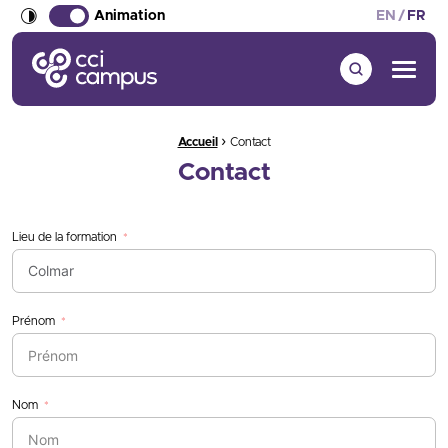
Animation
EN
FR
CCI Campus La formation qui vous ressemble
Menu
›
Fil d'Ariane :
Accueil
Contact
Contact
Lieu de la formation
Prénom
Nom