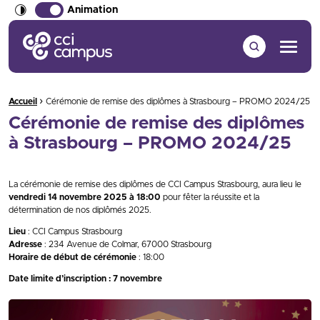
Animation
CCI Campus La formation qui vous ressemble
Menu
›
Fil d'Ariane :
Accueil
Cérémonie de remise des diplômes à Strasbourg – PROMO 2024/25
Cérémonie de remise des diplômes
à Strasbourg – PROMO 2024/25
La cérémonie de remise des diplômes de CCI Campus Strasbourg, aura lieu le
vendredi 14 novembre 2025 à 18:00
pour fêter la réussite et la
détermination de nos diplômés 2025.
Lieu
: CCI Campus Strasbourg
Adresse
: 234 Avenue de Colmar, 67000 Strasbourg
Horaire de début de cérémonie
: 18:00
Date limite d’inscription : 7 novembre