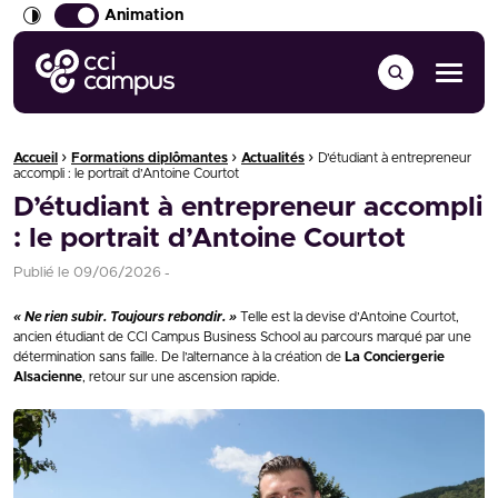
Animation
CCI Campus La formation qui vous ressemble
Menu
›
›
›
Fil d'Ariane :
Accueil
Formations diplômantes
Actualités
D’étudiant à entrepreneur
accompli : le portrait d’Antoine Courtot
D’étudiant à entrepreneur accompli
: le portrait d’Antoine Courtot
Publié le
09/06/2026
« Ne rien subir. Toujours rebondir. »
Telle est la devise d’Antoine Courtot,
ancien étudiant de CCI Campus Business School au parcours marqué par une
détermination sans faille. De l’alternance à la création de
La Conciergerie
Alsacienne
, retour sur une ascension rapide.