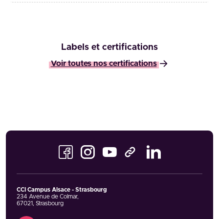
Labels et certifications
Voir toutes nos certifications
Facebook
Instagram
Youtube
LinkedIn
TikTok
CCI Campus Alsace - Strasbourg
234 Avenue de Colmar
,
67021
,
Strasbourg
Contact