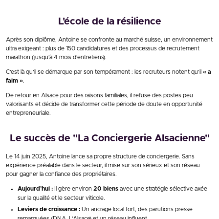
L'école de la résilience
Après son diplôme, Antoine se confronte au marché suisse, un environnement
ultra exigeant : plus de 150 candidatures et des processus de recrutement
marathon (jusqu’à 4 mois d’entretiens).
C’est là qu’il se démarque par son tempérament : les recruteurs notent qu’il
« a
faim »
.
De retour en Alsace pour des raisons familiales, il refuse des postes peu
valorisants et décide de transformer cette période de doute en opportunité
entrepreneuriale.
Le succès de "La Conciergerie Alsacienne"
Le 14 juin 2025, Antoine lance sa propre structure de conciergerie. Sans
expérience préalable dans le secteur, il mise sur son sérieux et son réseau
pour gagner la confiance des propriétaires.
Aujourd’hui :
Il gère environ
20 biens
avec une stratégie sélective axée
sur la qualité et le secteur viticole.
Leviers de croissance :
Un ancrage local fort, des parutions presse
remarquées (DNA, L’Alsace) et un réseau influent.