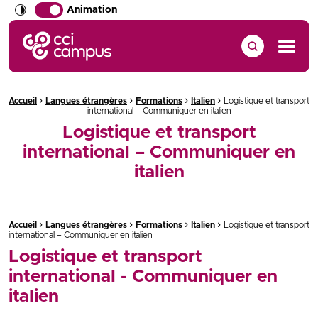
Animation
CCI Campus La formation qui vous ressemble
Menu
›
›
›
›
Fil d'Ariane :
Accueil
Langues étrangères
Formations
Italien
Logistique et transport
international – Communiquer en italien
Logistique et transport
international – Communiquer en
italien
›
›
›
›
Fil d'Ariane :
Accueil
Langues étrangères
Formations
Italien
Logistique et transport
international – Communiquer en italien
Logistique et transport
international - Communiquer en
italien