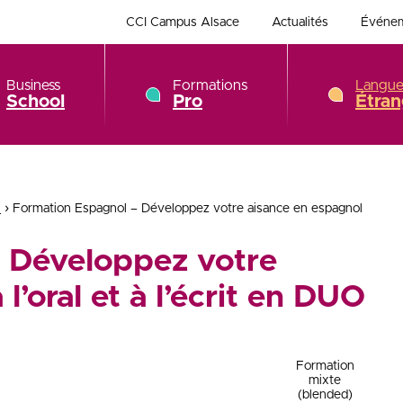
CCI Campus Alsace
Actualités
Événe
Business
Formations
Langue
School
Pro
Étran
›
l
Formation Espagnol – Développez votre aisance en espagnol
- Développez votre
l’oral et à l’écrit en DUO
Formation
mixte
(blended)