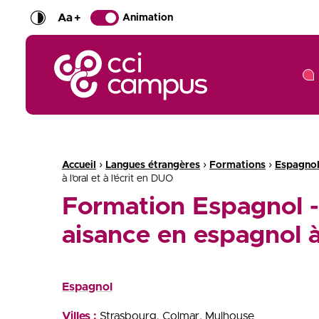
Aa
+
Animation
CCI Campus La formation qui vous ressemble
Fil d'Ariane :
›
›
›
Accueil
Langues étrangères
Formations
Espagno
à l’oral et à l’écrit en DUO
Formation Espagnol 
aisance en espagnol à 
Espagnol
Villes :
Strasbourg
Colmar
Mulhouse