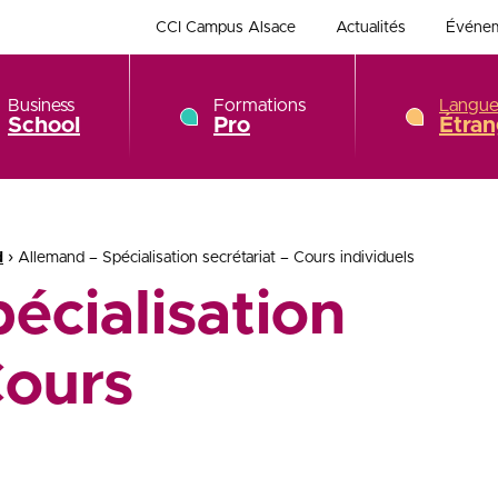
CCI Campus Alsace
Actualités
Événe
Business
Formations
Langue
School
Pro
Étran
›
d
Allemand – Spécialisation secrétariat – Cours individuels
écialisation
Cours