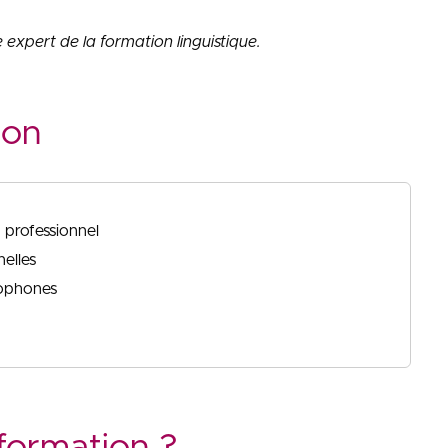
xpert de la formation linguistique.
ion
d professionnel
elles
nophones
formation ?