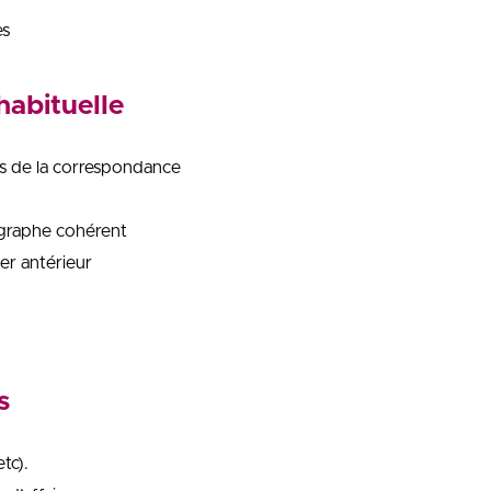
es
habituelle
les de la correspondance
ragraphe cohérent
ier antérieur
s
tc).