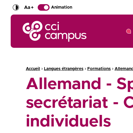
Aa
+
Animation
CCI Campus La formation qui vous ressemble
Fil d'Ariane :
›
›
›
Accueil
Langues étrangères
Formations
Alleman
Allemand - Sp
secrétariat - 
individuels