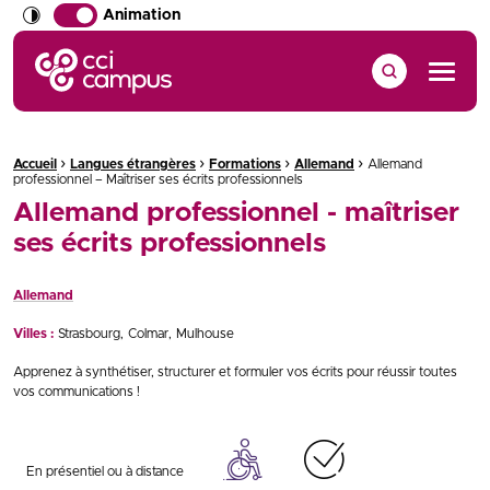
Animation
CCI Campus La formation qui vous ressemble
Menu
›
›
›
›
Fil d'Ariane :
Accueil
Langues étrangères
Formations
Allemand
Allemand
professionnel – Maîtriser ses écrits professionnels
Allemand professionnel - maîtriser
ses écrits professionnels
Allemand
Villes :
Strasbourg
Colmar
Mulhouse
Apprenez à synthétiser, structurer et formuler vos écrits pour réussir toutes
vos communications !
En présentiel ou à distance