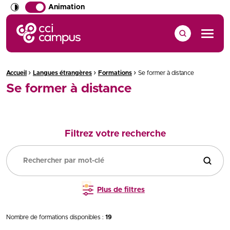
Animation
CCI Campus La formation qui vous ressemble
Menu
›
›
›
Fil d'Ariane :
Accueil
Langues étrangères
Formations
Se former à distance
Se former à distance
Filtrez votre recherche
Filtrer
Plus de filtres
Nombre de formations disponibles :
19