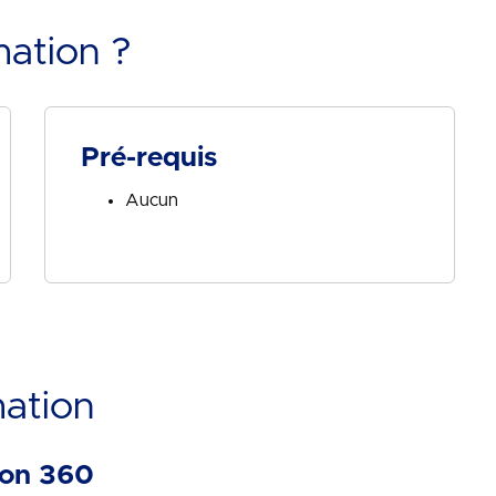
mation ?
Pré-requis
Aucun
mation
ion 360