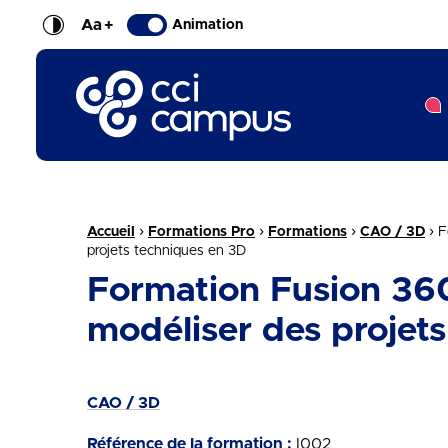
Aa
+
Animation
CCI Campus La formation qui vous ressemble
Fil d'Ariane :
›
›
›
›
Accueil
Formations Pro
Formations
CAO / 3D
F
projets techniques en 3D
Formation Fusion 360 
modéliser des projet
CAO / 3D
Référence de la formation :
I002