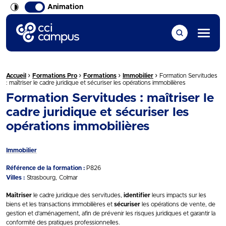
Animation
CCI Campus La formation qui vous ressemble
Menu
›
›
›
›
Fil d'Ariane :
Accueil
Formations Pro
Formations
Immobilier
Formation Servitudes
: maîtriser le cadre juridique et sécuriser les opérations immobilières
Formation Servitudes : maîtriser le
cadre juridique et sécuriser les
opérations immobilières
Immobilier
Référence de la formation :
P826
Villes :
Strasbourg
Colmar
Maîtriser
le cadre juridique des servitudes,
identifier
leurs impacts sur les
biens et les transactions immobilières et
sécuriser
les opérations de vente, de
gestion et d’aménagement, afin de prévenir les risques juridiques et garantir la
conformité des pratiques professionnelles.