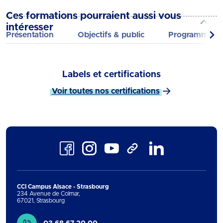
Ces formations pourraient aussi vous
intéresser
Présentation
Objectifs & public
Programme
Labels et certifications
Voir toutes nos certifications
Facebook
Instagram
Youtube
LinkedIn
TikTok
CCI Campus Alsace - Strasbourg
234 Avenue de Colmar
,
67021
,
Strasbourg
Contact