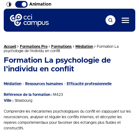
Animation
CCI Campus La formation qui vous ressemble
Menu
›
›
›
›
Fil d'Ariane :
Accueil
Formations Pro
Formations
Médiation
Formation La
psychologie de l’individu en conflit
Formation La psychologie de
l’individu en conflit
Médiation
Ressources humaines
Efficacité professionnelle
Référence de la formation :
M423
Ville :
Strasbourg
Comprendre les mécanismes psychologiques du conflit en s’appuyant sur les
neurosciences, analyser et réguler les conflits internes, et décrypter les
repères comportementaux pour favoriser des échanges plus fluides et
constructifs.