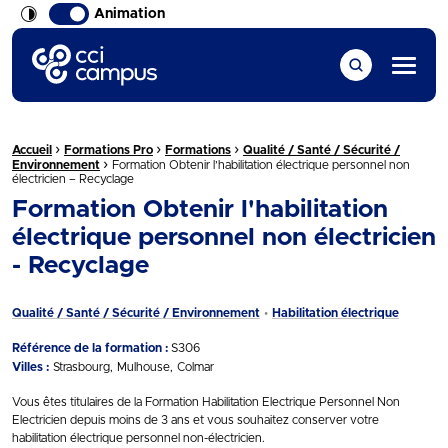
Animation
CCI Campus La formation qui vous ressemble
Menu
›
›
›
Fil d'Ariane :
Accueil
Formations Pro
Formations
Qualité / Santé / Sécurité /
›
Environnement
Formation Obtenir l’habilitation électrique personnel non
électricien – Recyclage
Formation Obtenir l'habilitation
électrique personnel non électricien
- Recyclage
Qualité / Santé / Sécurité / Environnement
Habilitation électrique
Référence de la formation :
S306
Villes :
Strasbourg
Mulhouse
Colmar
Vous êtes titulaires de la Formation Habilitation Electrique Personnel Non
Electricien depuis moins de 3 ans et vous souhaitez conserver votre
habilitation électrique personnel non-électricien.