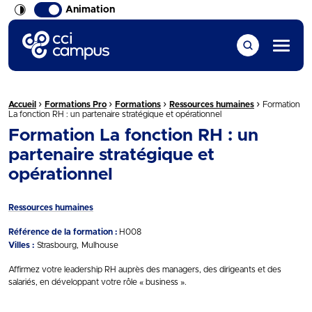
Animation
CCI Campus La formation qui vous ressemble
Menu
›
›
›
›
Fil d'Ariane :
Accueil
Formations Pro
Formations
Ressources humaines
Formation
La fonction RH : un partenaire stratégique et opérationnel
Formation La fonction RH : un
partenaire stratégique et
opérationnel
Ressources humaines
Référence de la formation :
H008
Villes :
Strasbourg
Mulhouse
Affirmez votre leadership RH auprès des managers, des dirigeants et des
salariés, en développant votre rôle « business ».