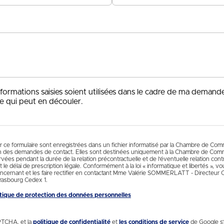
+33
nformations saisies soient utilisées dans le cadre de ma demand
e qui peut en découler.
ur ce formulaire sont enregistrées dans un fichier informatisé par la Chambre de Co
n des demandes de contact. Elles sont destinées uniquement à la Chambre de Comm
es pendant la durée de la relation précontractuelle et de l’éventuelle relation contr
 le délai de prescription légale. Conformément à la loi « informatique et libertés », 
cernant et les faire rectifier en contactant Mme Valérie SOMMERLATT - Directeur
rasbourg Cedex 1.
litique de protection des données personnelles
PTCHA, et la
politique de confidentialité
et
les conditions de service
de Google s’