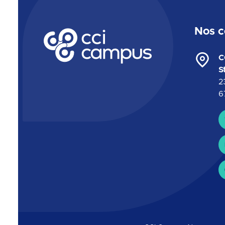
Nos c
CCI Campus La formation qui vous ressemble
C
S
2
6
C