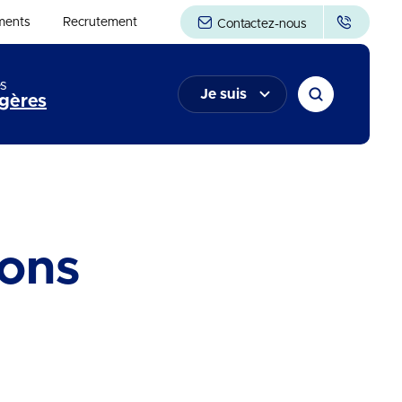
ments
Recrutement
Contactez-nous
s
Je suis
gères
ons