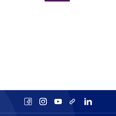
scrits au Répertoire National des Cert
AFAQ ISO 9001
CPF
site
Voir le site
Voir 
Facebook
Instagram
Youtube
TikTok
LinkedIn