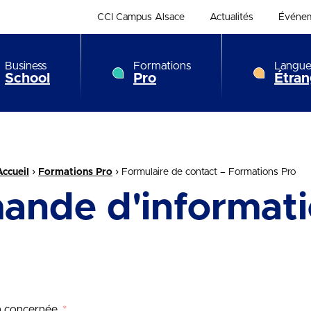
CCI Campus Alsace
Actualités
Événe
Business
Formations
Langue
School
Pro
Étran
›
›
Accueil
Formations Pro
Formulaire de contact – Formations Pro
ande d'informati
on concernée