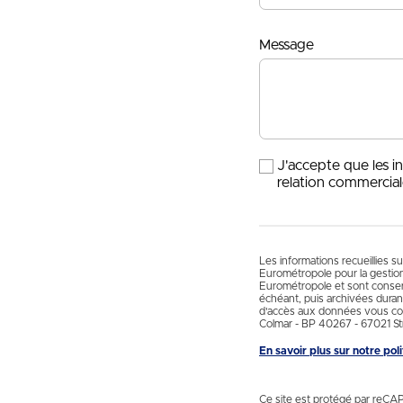
Message
J'accepte que les i
relation commercial
Les informations recueillies s
Eurométropole pour la gestio
Eurométropole et sont conservé
échéant, puis archivées durant
d'accès aux données vous con
Colmar - BP 40267 - 67021 St
En savoir plus sur notre po
Ce site est protégé par reCA