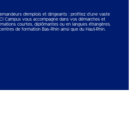
 demandeurs d’emplois et dirigeants : profitez d’une vaste
 CCI Campus vous accompagne dans vos démarches et
rmations courtes, diplômantes ou en langues étrangères.
entres de formation Bas-Rhin ainsi que du Haut-Rhin.
Copyright © 2026
CCI Campus
. Tous droits réservés.
Une réalisation
Première Place
Voir tous nos partenaires