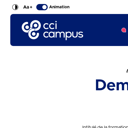
Aa
+
Animation
CCI Campus La formation qui vous ressemble
Fil d'Ariane :
Dem
Intitulé de la formati