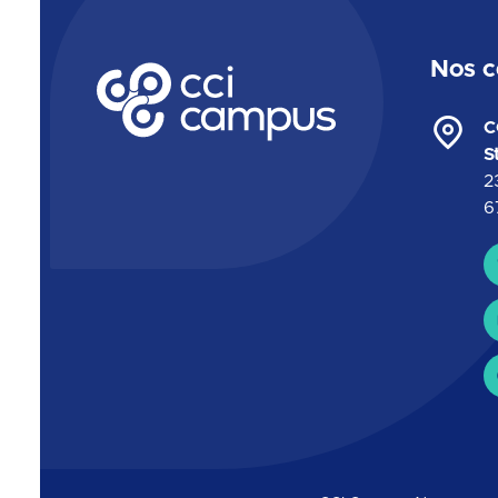
Nos c
CCI Campus La formation qui vous ressemble
C
S
2
6
C