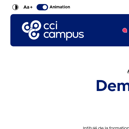
Aa
+
Animation
CCI Campus La formation qui vous ressemble
Fil d'Ariane :
Dem
Intitulé de la formati