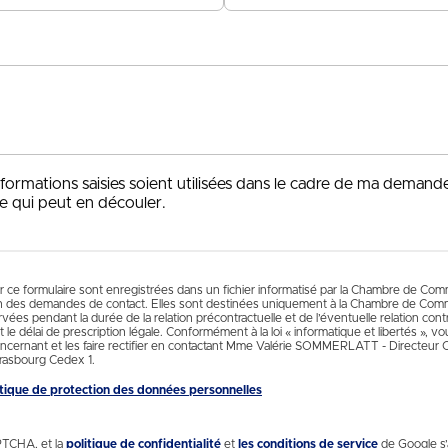
+33
nformations saisies soient utilisées dans le cadre de ma demand
e qui peut en découler.
ur ce formulaire sont enregistrées dans un fichier informatisé par la Chambre de Co
n des demandes de contact. Elles sont destinées uniquement à la Chambre de Comm
es pendant la durée de la relation précontractuelle et de l’éventuelle relation contr
 le délai de prescription légale. Conformément à la loi « informatique et libertés », 
cernant et les faire rectifier en contactant Mme Valérie SOMMERLATT - Directeur
rasbourg Cedex 1.
litique de protection des données personnelles
PTCHA, et la
politique de confidentialité
et
les conditions de service
de Google s’