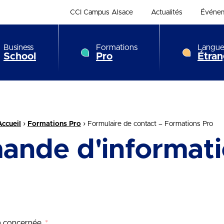
CCI Campus Alsace
Actualités
Événe
Business
Formations
Langue
School
Pro
Étran
›
›
Accueil
Formations Pro
Formulaire de contact – Formations Pro
ande d'informati
on concernée