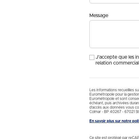
Message
J'accepte que les i
relation commercial
Les informations recueillies s
Eurométropole pour la gestio
Eurométropole et sont conservé
échéant, puis archivées durant
d'accès aux données vous con
Colmar - BP 40267 - 67021 St
En savoir plus sur notre po
Ce site est protégé par reCA