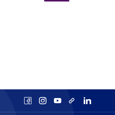
scrits au Répertoire National des Cert
AFAQ ISO 9001
CPF
site
Voir le site
Voir 
Facebook
Instagram
Youtube
TikTok
LinkedIn