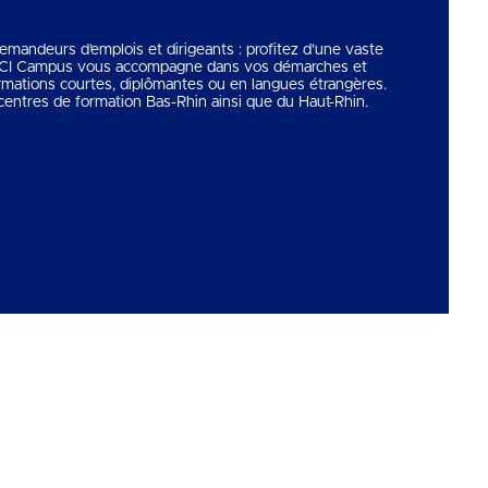
 demandeurs d’emplois et dirigeants : profitez d’une vaste
 CCI Campus vous accompagne dans vos démarches et
rmations courtes, diplômantes ou en langues étrangères.
entres de formation Bas-Rhin ainsi que du Haut-Rhin.
Copyright © 2026
CCI Campus
. Tous droits réservés.
Une réalisation
Première Place
Voir tous nos partenaires