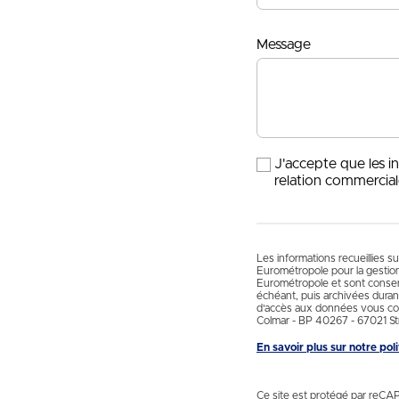
Message
J'accepte que les i
relation commercial
Les informations recueillies s
Eurométropole pour la gestio
Eurométropole et sont conservé
échéant, puis archivées durant
d'accès aux données vous con
Colmar - BP 40267 - 67021 St
En savoir plus sur notre po
Ce site est protégé par reCA