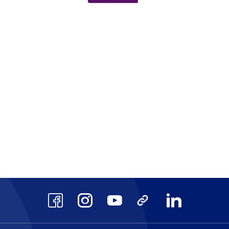
scrits au Répertoire National des Cert
AFAQ ISO 9001
CPF
site
Voir le site
Voir 
Facebook
Instagram
Youtube
TikTok
LinkedIn