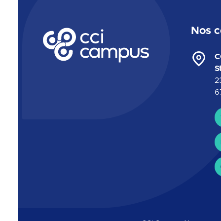
Nos c
CCI Campus La formation qui vous ressemble
C
S
2
6
C