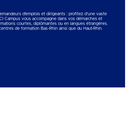
 demandeurs d’emplois et dirigeants : profitez d’une vaste
 CCI Campus vous accompagne dans vos démarches et
rmations courtes, diplômantes ou en langues étrangères.
entres de formation Bas-Rhin ainsi que du Haut-Rhin.
Copyright © 2026
CCI Campus
. Tous droits réservés.
Une réalisation
Première Place
Voir tous nos partenaires