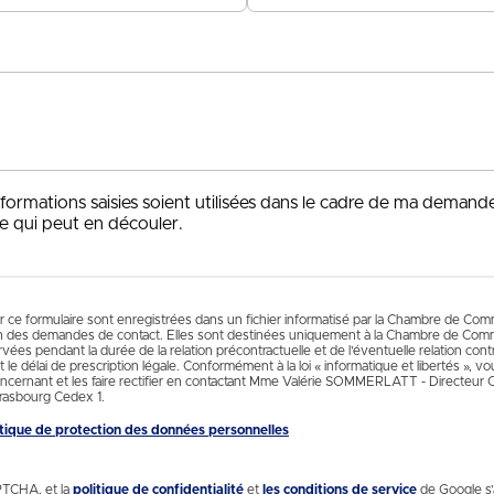
+33
nformations saisies soient utilisées dans le cadre de ma demand
e qui peut en découler.
ur ce formulaire sont enregistrées dans un fichier informatisé par la Chambre de Co
n des demandes de contact. Elles sont destinées uniquement à la Chambre de Comm
es pendant la durée de la relation précontractuelle et de l’éventuelle relation contr
 le délai de prescription légale. Conformément à la loi « informatique et libertés », 
cernant et les faire rectifier en contactant Mme Valérie SOMMERLATT - Directeur
rasbourg Cedex 1.
litique de protection des données personnelles
PTCHA, et la
politique de confidentialité
et
les conditions de service
de Google s’