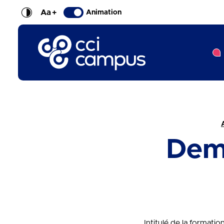
Aa
+
Animation
CCI Campus La formation qui vous ressemble
Fil d'Ariane :
Dem
Intitulé de la formati