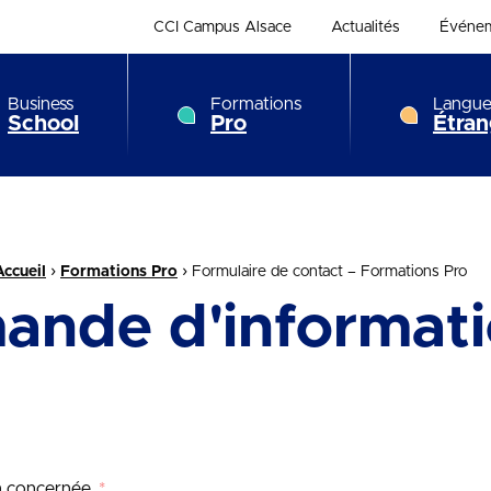
CCI Campus Alsace
Actualités
Événe
Business
Formations
Langue
School
Pro
Étran
›
›
Accueil
Formations Pro
Formulaire de contact – Formations Pro
ande d'informati
on concernée