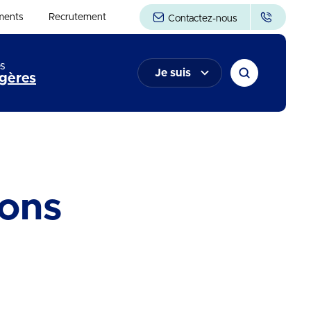
ments
Recrutement
Contactez-nous
s
Je suis
gères
ons